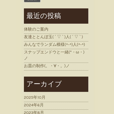
最近の投稿
体験のご案内
友達ととんぼ玉( ´ ▽ ` )人( ´ ▽ ` )
みんなでランダム模様(^-^)人(^-^)
スナップエンドウと一緒(*・ω・)
ノ
お皿の制作(。・∀・。)ノ
アーカイブ
2025年10月
2024年6月
2023年8月