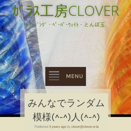
ｶﾞﾗｽ工房CLOVER
ﾋｭｰｼﾞﾝｸﾞ・ﾍﾟｰﾊﾟｰｳｪｲﾄ・とんぼ玉
MENU
Skip
みんなでランダム
to
模様(^-^)人(^-^)
content
Published
3 years ago
by
clover@clover.or.la