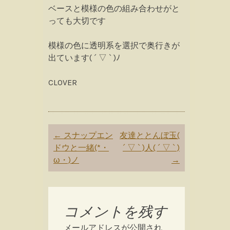
ベースと模様の色の組み合わせがと
っても大切です
模様の色に透明系を選択で奥行きが
出ています( ´ ▽ ` )ﾉ
CLOVER
Post
←
スナップエン
友達ととんぼ玉(
navigation
ドウと一緒(*・
´ ▽ ` )人( ´ ▽ ` )
ω・)ノ
→
コメントを残す
メールアドレスが公開され