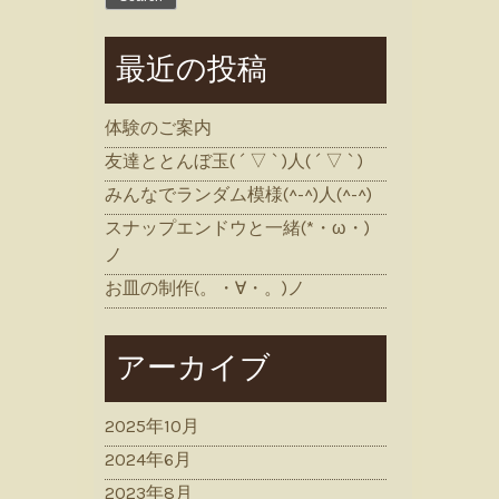
最近の投稿
体験のご案内
友達ととんぼ玉( ´ ▽ ` )人( ´ ▽ ` )
みんなでランダム模様(^-^)人(^-^)
スナップエンドウと一緒(*・ω・)
ノ
お皿の制作(。・∀・。)ノ
アーカイブ
2025年10月
2024年6月
2023年8月