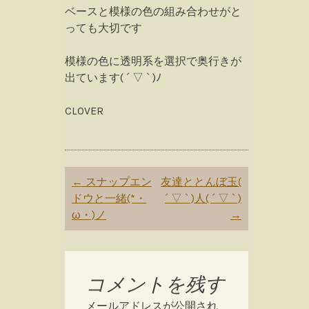
ベースと模様の色の組み合わせがと
っても大切です
模様の色に透明系を選択で奥行きが
出ています( ´ ▽ ` )ﾉ
CLOVER
Post
←
スナップエン
友達ととんぼ玉(
navigation
ドウと一緒(*・
´ ▽ ` )人( ´ ▽ ` )
ω・)ノ
→
コメントを残す
メールアドレスが公開され