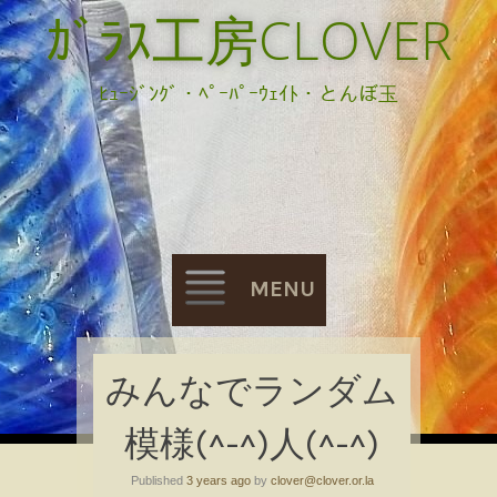
ｶﾞﾗｽ工房CLOVER
ﾋｭｰｼﾞﾝｸﾞ・ﾍﾟｰﾊﾟｰｳｪｲﾄ・とんぼ玉
MENU
Skip
みんなでランダム
to
模様(^-^)人(^-^)
content
Published
3 years ago
by
clover@clover.or.la