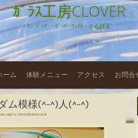
ｶﾞﾗｽ工房CLOVER
ﾋｭｰｼﾞﾝｸﾞ・ﾍﾟｰﾊﾟｰｳｪｲﾄ・とんぼ玉
kip
ホーム
体験メニュー
アクセス
お問合
o
ontent
模様(^-^)人(^-^)
ears ago
by
clover@clover.or.la