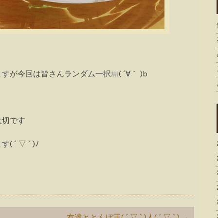
回は皆さんランダム一択!!!!( ´∀｀ )b
大切です
 ▽ ` )ﾉ
友達ととんぼ玉( ´ ▽ ` )人( ´ ▽ ` )
→