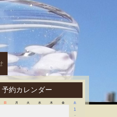
せ
予約カレンダー
日
月
火
水
木
金
土
1
－