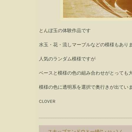
とんぼ玉の体験作品です
水玉・花・流しマーブルなどの模様もありますが今
人気のランダム模様ですが
ベースと模様の色の組み合わせがとっても
模様の色に透明系を選択で奥行きが出ています( ´
CLOVER
Post
←
スナップエンドウと一緒(*・ω・)ノ