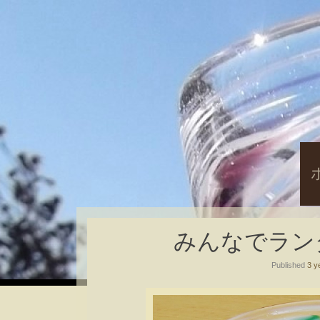
S
t
c
みんなでランダム
Published
3 y