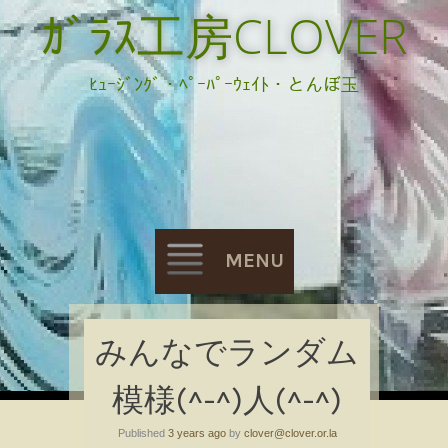
ｶﾞﾗｽ工房CLOVER
ﾋｭｰｼﾞﾝｸﾞ・ﾍﾟｰﾊﾟｰｳｪｲﾄ・とんぼ玉
MENU
Skip
みんなでランダム
to
模様(^-^)人(^-^)
content
Published
3 years ago
by
clover@clover.or.la