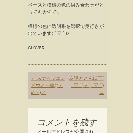
ベースと模様の色の組み合わせがと
っても大切です
模様の色に透明系を選択で奥行きが
出ています( ´ ▽ ` )ﾉ
CLOVER
Post
←
スナップエン
友達ととんぼ玉(
navigation
ドウと一緒(*・
´ ▽ ` )人( ´ ▽ ` )
ω・)ノ
→
コメントを残す
メールアドレスが公開され