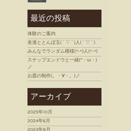
最近の投稿
体験のご案内
友達ととんぼ玉( ´ ▽ ` )人( ´ ▽ ` )
みんなでランダム模様(^-^)人(^-^)
スナップエンドウと一緒(*・ω・)
ノ
お皿の制作(。・∀・。)ノ
アーカイブ
2025年10月
2024年6月
2023年8月