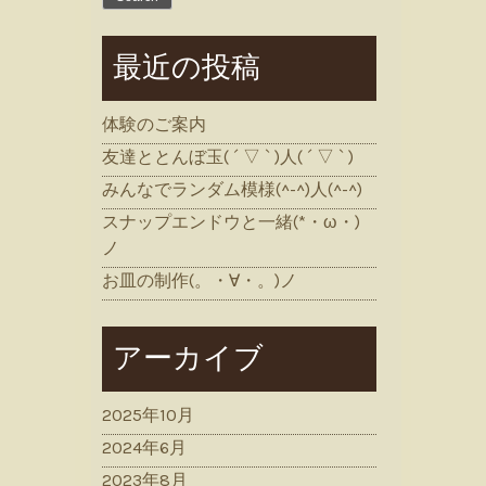
最近の投稿
体験のご案内
友達ととんぼ玉( ´ ▽ ` )人( ´ ▽ ` )
みんなでランダム模様(^-^)人(^-^)
スナップエンドウと一緒(*・ω・)
ノ
お皿の制作(。・∀・。)ノ
アーカイブ
2025年10月
2024年6月
2023年8月