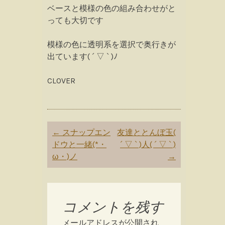
ベースと模様の色の組み合わせがと
っても大切です
模様の色に透明系を選択で奥行きが
出ています( ´ ▽ ` )ﾉ
CLOVER
Post
←
スナップエン
友達ととんぼ玉(
navigation
ドウと一緒(*・
´ ▽ ` )人( ´ ▽ ` )
ω・)ノ
→
コメントを残す
メールアドレスが公開され