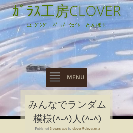
ｶﾞﾗｽ工房CLOVER
ﾋｭｰｼﾞﾝｸﾞ・ﾍﾟｰﾊﾟｰｳｪｲﾄ・とんぼ玉
MENU
Skip
みんなでランダム
to
模様(^-^)人(^-^)
content
Published
3 years ago
by
clover@clover.or.la