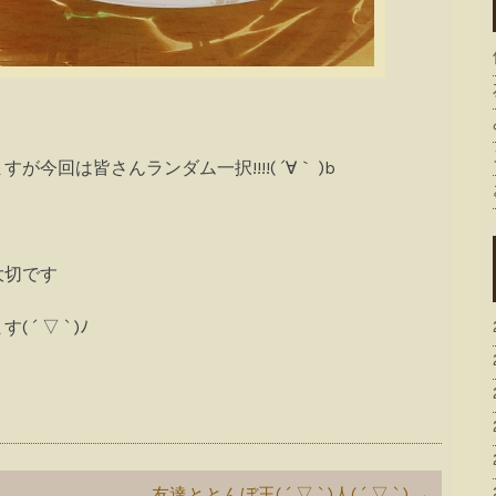
回は皆さんランダム一択!!!!( ´∀｀ )b
大切です
 ▽ ` )ﾉ
友達ととんぼ玉( ´ ▽ ` )人( ´ ▽ ` )
→