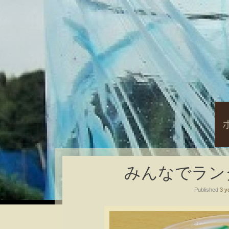
S
t
c
みんなでランダム
Published
3 y