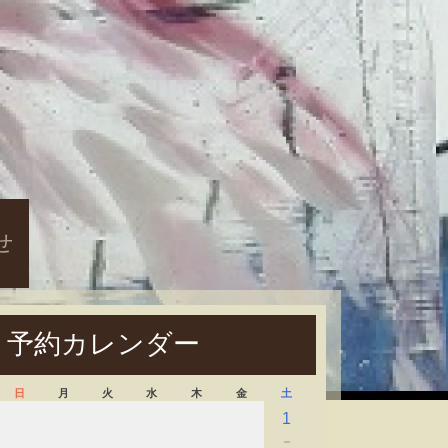
せ
予約カレンダー
日
月
火
水
木
金
土
1
－