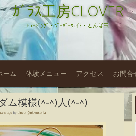
ｶﾞﾗｽ工房CLOVER
ﾋｭｰｼﾞﾝｸﾞ・ﾍﾟｰﾊﾟｰｳｪｲﾄ・とんぼ玉
kip
ホーム
体験メニュー
アクセス
お問合
o
ontent
模様(^-^)人(^-^)
ears ago
by
clover@clover.or.la