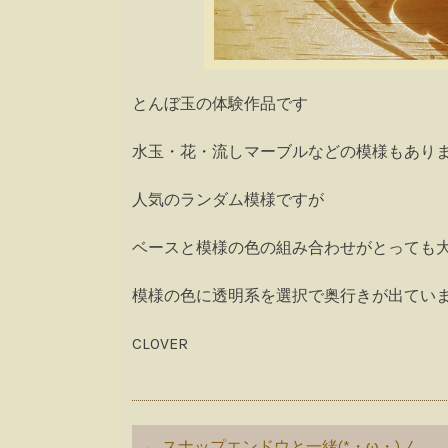
とんぼ玉の体験作品です
水玉・花・流しマーブルなどの模様もありますが今
人気のランダム模様ですが
ベースと模様の色の組み合わせがとっても
模様の色に透明系を選択で奥行きが出ています( ´
CLOVER
Post
←
スナップエンドウと一緒(*・ω・)ノ