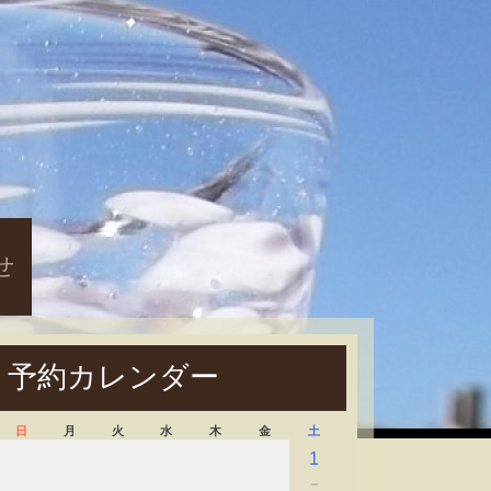
せ
予約カレンダー
日
月
火
水
木
金
土
1
－