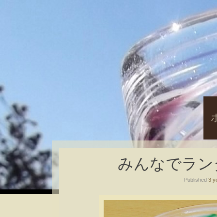
S
t
c
みんなでランダム
Published
3 y