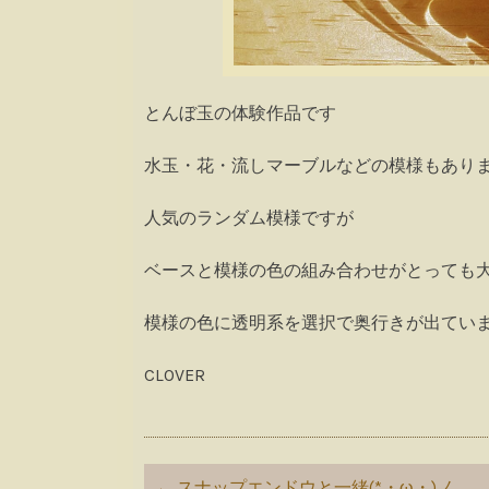
とんぼ玉の体験作品です
水玉・花・流しマーブルなどの模様もありますが今
人気のランダム模様ですが
ベースと模様の色の組み合わせがとっても
模様の色に透明系を選択で奥行きが出ています( ´
CLOVER
Post
←
スナップエンドウと一緒(*・ω・)ノ