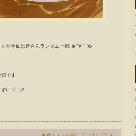
回は皆さんランダム一択!!!!( ´∀｀ )b
大切です
 ▽ ` )ﾉ
友達ととんぼ玉( ´ ▽ ` )人( ´ ▽ ` )
→