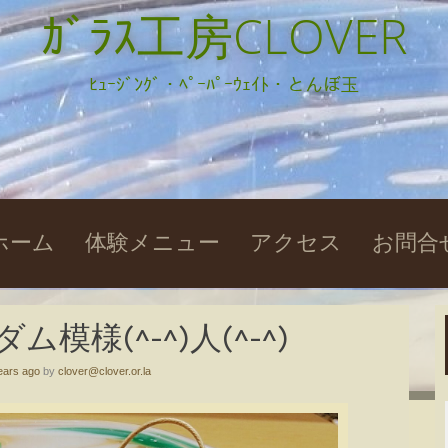
ｶﾞﾗｽ工房CLOVER
ﾋｭｰｼﾞﾝｸﾞ・ﾍﾟｰﾊﾟｰｳｪｲﾄ・とんぼ玉
kip
ホーム
体験メニュー
アクセス
お問合
o
ontent
模様(^-^)人(^-^)
ears ago
by
clover@clover.or.la