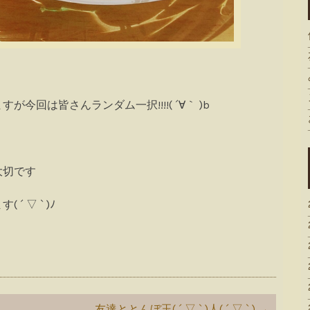
回は皆さんランダム一択!!!!( ´∀｀ )b
大切です
 ▽ ` )ﾉ
友達ととんぼ玉( ´ ▽ ` )人( ´ ▽ ` )
→