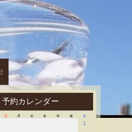
せ
予約カレンダー
日
月
火
水
木
金
土
1
－