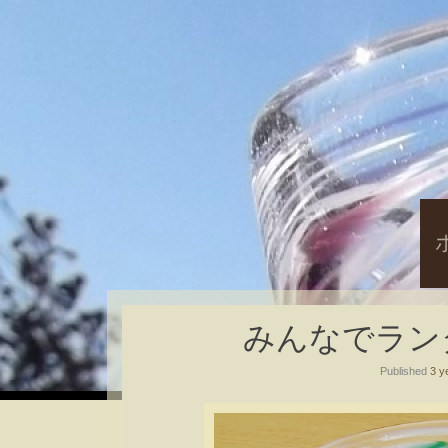
S
t
c
みんなでランダム
Published
3 y