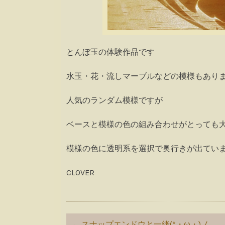
とんぼ玉の体験作品です
水玉・花・流しマーブルなどの模様もありますが今
人気のランダム模様ですが
ベースと模様の色の組み合わせがとっても
模様の色に透明系を選択で奥行きが出ています( ´
CLOVER
Post
←
スナップエンドウと一緒(*・ω・)ノ