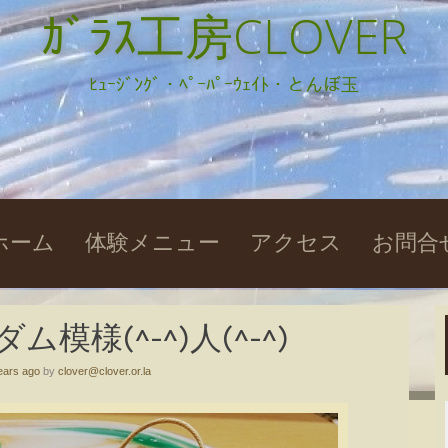
ｶﾞﾗｽ工房CLOVER
ﾋｭｰｼﾞﾝｸﾞ・ﾍﾟｰﾊﾟｰｳｪｲﾄ・とんぼ玉
kip
ホーム
体験メニュー
アクセス
お問合
o
ontent
模様(^-^)人(^-^)
ears ago
by
clover@clover.or.la