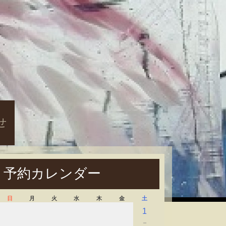
せ
予約カレンダー
日
月
火
水
木
金
土
1
－