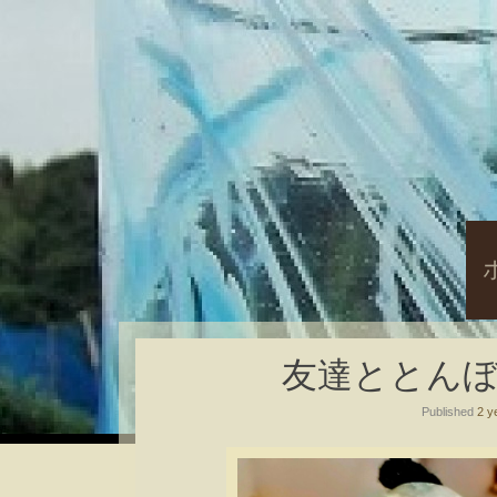
S
t
c
友達ととんぼ玉( ´
Published
2 y