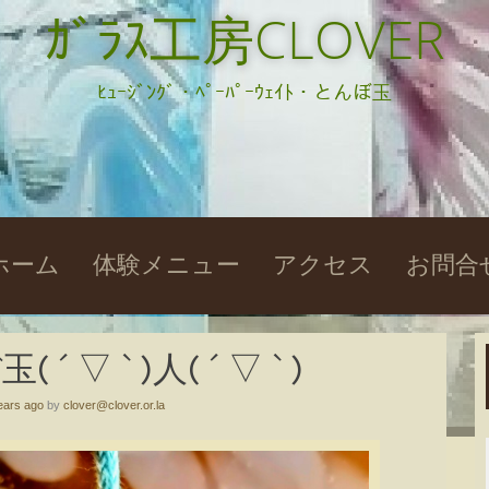
ｶﾞﾗｽ工房CLOVER
ﾋｭｰｼﾞﾝｸﾞ・ﾍﾟｰﾊﾟｰｳｪｲﾄ・とんぼ玉
kip
ホーム
体験メニュー
アクセス
お問合
o
ontent
 ▽ ` )人( ´ ▽ ` )
ears ago
by
clover@clover.or.la