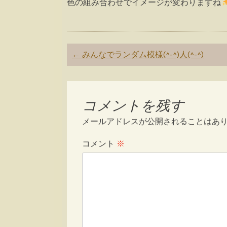
色の組み合わせでイメージが変わりますね
Post
←
みんなでランダム模様(^-^)人(^-^)
navigation
コメントを残す
メールアドレスが公開されることはあ
コメント
※