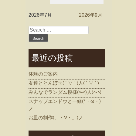
2026年7月
2026年9月
Search
for:
最近の投稿
体験のご案内
友達ととんぼ玉( ´ ▽ ` )人( ´ ▽ ` )
みんなでランダム模様(^-^)人(^-^)
スナップエンドウと一緒(*・ω・)
ノ
お皿の制作(。・∀・。)ノ