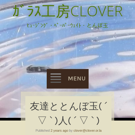
ｶﾞﾗｽ工房CLOVER
ﾋｭｰｼﾞﾝｸﾞ・ﾍﾟｰﾊﾟｰｳｪｲﾄ・とんぼ玉
MENU
Skip
友達ととんぼ玉( ´
to
▽ ` )人( ´ ▽ ` )
content
Published
2 years ago
by
clover@clover.or.la