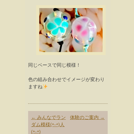
同じベースで同じ模様！
色の組み合わせでイメージが変わり
ますね
Post
←
みんなでラン
体験のご案内
→
navigation
ダム模様(^-^)人
(^-^)