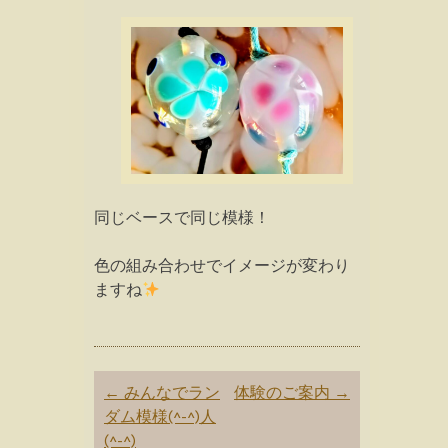
同じベースで同じ模様！
色の組み合わせでイメージが変わり
ますね
Post
←
みんなでラン
体験のご案内
→
navigation
ダム模様(^-^)人
(^-^)