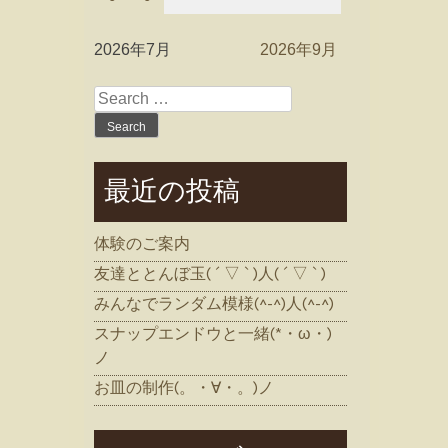
2026年7月
2026年9月
Search
for:
最近の投稿
体験のご案内
友達ととんぼ玉( ´ ▽ ` )人( ´ ▽ ` )
みんなでランダム模様(^-^)人(^-^)
スナップエンドウと一緒(*・ω・)
ノ
お皿の制作(。・∀・。)ノ