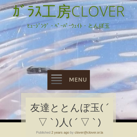
ｶﾞﾗｽ工房CLOVER
ﾋｭｰｼﾞﾝｸﾞ・ﾍﾟｰﾊﾟｰｳｪｲﾄ・とんぼ玉
MENU
Skip
友達ととんぼ玉( ´
to
▽ ` )人( ´ ▽ ` )
content
Published
2 years ago
by
clover@clover.or.la