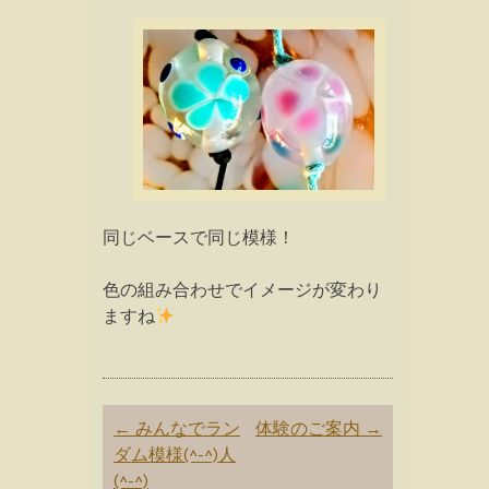
同じベースで同じ模様！
色の組み合わせでイメージが変わり
ますね
Post
←
みんなでラン
体験のご案内
→
navigation
ダム模様(^-^)人
(^-^)