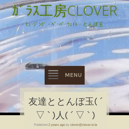
ｶﾞﾗｽ工房CLOVER
ﾋｭｰｼﾞﾝｸﾞ・ﾍﾟｰﾊﾟｰｳｪｲﾄ・とんぼ玉
MENU
Skip
友達ととんぼ玉( ´
to
▽ ` )人( ´ ▽ ` )
content
Published
2 years ago
by
clover@clover.or.la