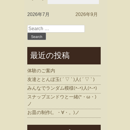
2026年7月
2026年9月
Search
for:
最近の投稿
体験のご案内
友達ととんぼ玉( ´ ▽ ` )人( ´ ▽ ` )
みんなでランダム模様(^-^)人(^-^)
スナップエンドウと一緒(*・ω・)
ノ
お皿の制作(。・∀・。)ノ