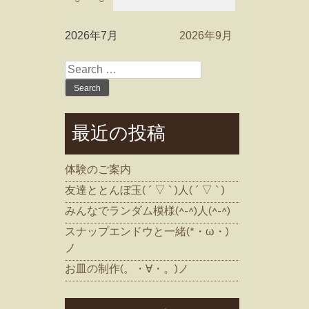
2026年7月
2026年9月
Search
for:
最近の投稿
体験のご案内
友達ととんぼ玉( ´ ▽ ` )人( ´ ▽ ` )
みんなでランダム模様(^-^)人(^-^)
スナップエンドウと一緒(*・ω・)
ノ
お皿の制作(。・∀・。)ノ