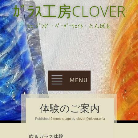
ｶﾞﾗｽ工房CLOVER
ﾋｭｰｼﾞﾝｸﾞ・ﾍﾟｰﾊﾟｰｳｪｲﾄ・とんぼ玉
MENU
Skip
体験のご案内
to
Published
9 months ago
by
clover@clover.or.la
content
吹きガラス体験