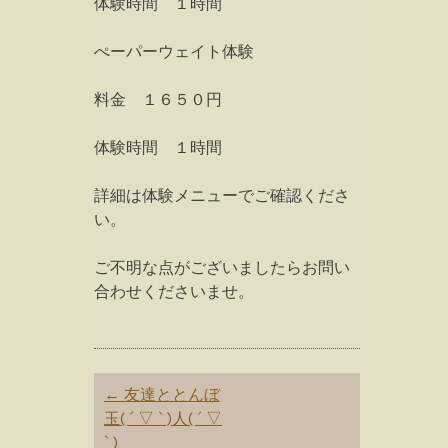
体験時間 １時間
ぺーパーウェイト体験
料金 １６５０円
体験時間 １時間
詳細は体験メニューでご確認くださ
い。
ご不明な点がございましたらお問い
合わせくださいませ。
Post
←
友達ととんぼ
navigation
玉( ´ ▽ ` )人( ´ ▽
` )