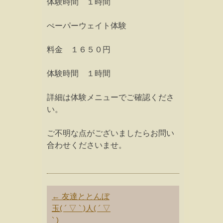
体験時間 １時間
ぺーパーウェイト体験
料金 １６５０円
体験時間 １時間
詳細は体験メニューでご確認くださ
い。
ご不明な点がございましたらお問い
合わせくださいませ。
Post
←
友達ととんぼ
navigation
玉( ´ ▽ ` )人( ´ ▽
` )