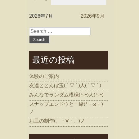
2026年7月
2026年9月
Search
for:
最近の投稿
体験のご案内
友達ととんぼ玉( ´ ▽ ` )人( ´ ▽ ` )
みんなでランダム模様(^-^)人(^-^)
スナップエンドウと一緒(*・ω・)
ノ
お皿の制作(。・∀・。)ノ