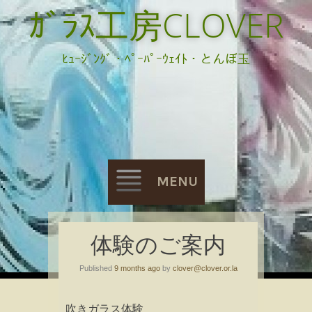
ｶﾞﾗｽ工房CLOVER
ﾋｭｰｼﾞﾝｸﾞ・ﾍﾟｰﾊﾟｰｳｪｲﾄ・とんぼ玉
MENU
Skip
体験のご案内
to
Published
9 months ago
by
clover@clover.or.la
content
吹きガラス体験