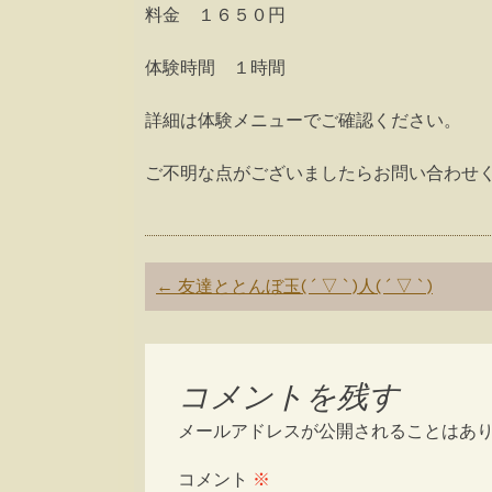
料金 １６５０円
体験時間 １時間
詳細は体験メニューでご確認ください。
ご不明な点がございましたらお問い合わせ
Post
←
友達ととんぼ玉( ´ ▽ ` )人( ´ ▽ ` )
navigation
コメントを残す
メールアドレスが公開されることはあ
コメント
※