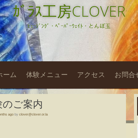
ｶﾞﾗｽ工房CLOVER
ﾋｭｰｼﾞﾝｸﾞ・ﾍﾟｰﾊﾟｰｳｪｲﾄ・とんぼ玉
kip
ホーム
体験メニュー
アクセス
お問合
o
ontent
験のご案内
nths ago
by
clover@clover.or.la