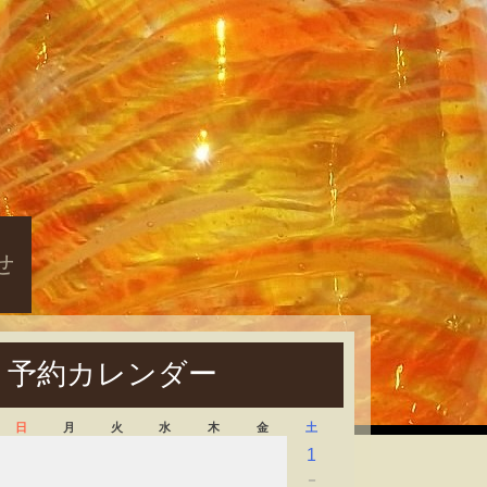
せ
予約カレンダー
日
月
火
水
木
金
土
1
－