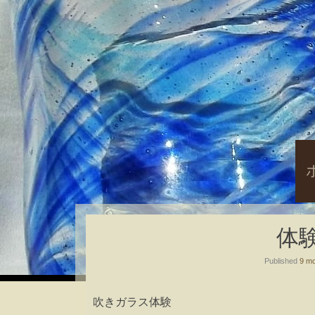
S
t
c
体
Published
9 mo
吹きガラス体験