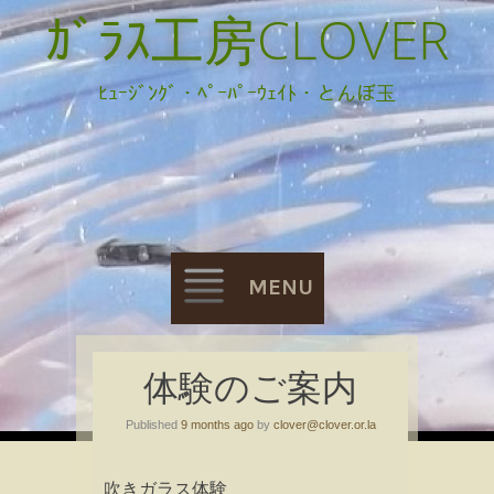
ｶﾞﾗｽ工房CLOVER
ﾋｭｰｼﾞﾝｸﾞ・ﾍﾟｰﾊﾟｰｳｪｲﾄ・とんぼ玉
MENU
Skip
体験のご案内
to
Published
9 months ago
by
clover@clover.or.la
content
吹きガラス体験