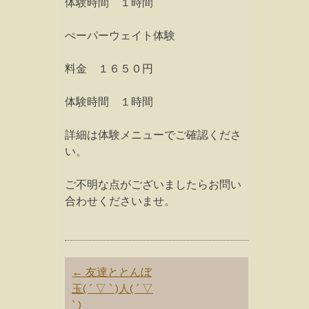
体験時間 １時間
ぺーパーウェイト体験
料金 １６５０円
体験時間 １時間
詳細は体験メニューでご確認くださ
い。
ご不明な点がございましたらお問い
合わせくださいませ。
Post
←
友達ととんぼ
navigation
玉( ´ ▽ ` )人( ´ ▽
` )