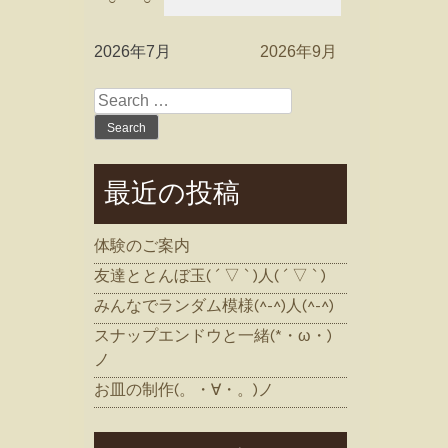
2026年7月
2026年9月
Search
for:
最近の投稿
体験のご案内
友達ととんぼ玉( ´ ▽ ` )人( ´ ▽ ` )
みんなでランダム模様(^-^)人(^-^)
スナップエンドウと一緒(*・ω・)
ノ
お皿の制作(。・∀・。)ノ