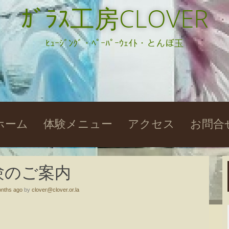
ｶﾞﾗｽ工房CLOVER
ﾋｭｰｼﾞﾝｸﾞ・ﾍﾟｰﾊﾟｰｳｪｲﾄ・とんぼ玉
kip
ホーム
体験メニュー
アクセス
お問合
o
ontent
験のご案内
nths ago
by
clover@clover.or.la