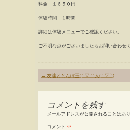
料金 １６５０円
体験時間 １時間
詳細は体験メニューでご確認ください。
ご不明な点がございましたらお問い合わせ
Post
←
友達ととんぼ玉( ´ ▽ ` )人( ´ ▽ ` )
navigation
コメントを残す
メールアドレスが公開されることはあ
コメント
※