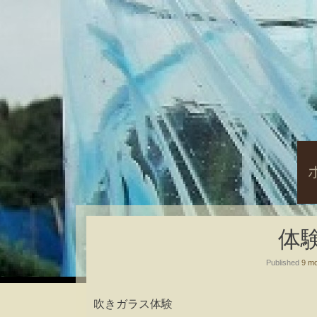
S
t
c
体
Published
9 mo
吹きガラス体験