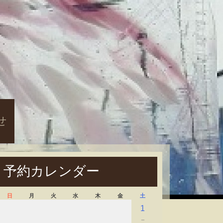
せ
予約カレンダー
日
月
火
水
木
金
土
1
－