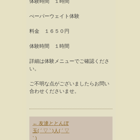
体験時間 １時間
ぺーパーウェイト体験
料金 １６５０円
体験時間 １時間
詳細は体験メニューでご確認くださ
い。
ご不明な点がございましたらお問い
合わせくださいませ。
Post
←
友達ととんぼ
navigation
玉( ´ ▽ ` )人( ´ ▽
` )