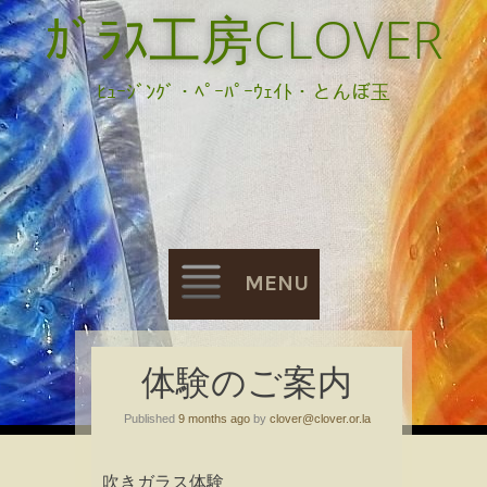
ｶﾞﾗｽ工房CLOVER
ﾋｭｰｼﾞﾝｸﾞ・ﾍﾟｰﾊﾟｰｳｪｲﾄ・とんぼ玉
MENU
Skip
体験のご案内
to
Published
9 months ago
by
clover@clover.or.la
content
吹きガラス体験