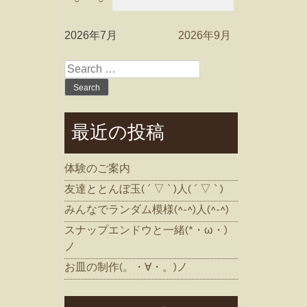
2026年7月
2026年9月
Search
for:
最近の投稿
体験のご案内
友達ととんぼ玉( ´ ▽ ` )人( ´ ▽ ` )
みんなでランダム模様(^-^)人(^-^)
スナップエンドウと一緒(*・ω・)
ノ
お皿の制作(。・∀・。)ノ