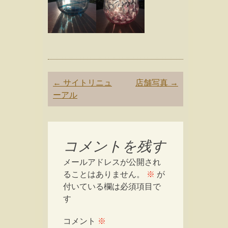
Post
←
サイトリニュ
店舗写真
→
navigation
ーアル
コメントを残す
メールアドレスが公開され
ることはありません。
※
が
付いている欄は必須項目で
す
コメント
※