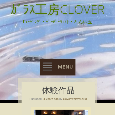
ｶﾞﾗｽ工房CLOVER
ﾋｭｰｼﾞﾝｸﾞ・ﾍﾟｰﾊﾟｰｳｪｲﾄ・とんぼ玉
MENU
Skip
体験作品
to
Published
11 years ago
by
clover@clover.or.la
content