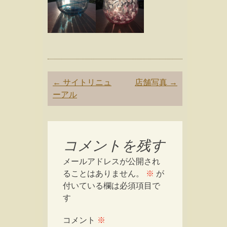
Post
←
サイトリニュ
店舗写真
→
navigation
ーアル
コメントを残す
メールアドレスが公開され
ることはありません。
※
が
付いている欄は必須項目で
す
コメント
※