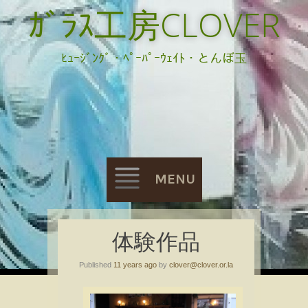
ｶﾞﾗｽ工房CLOVER
ﾋｭｰｼﾞﾝｸﾞ・ﾍﾟｰﾊﾟｰｳｪｲﾄ・とんぼ玉
MENU
Skip
体験作品
to
Published
11 years ago
by
clover@clover.or.la
content