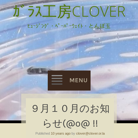
ｶﾞﾗｽ工房CLOVER
ﾋｭｰｼﾞﾝｸﾞ・ﾍﾟｰﾊﾟｰｳｪｲﾄ・とんぼ玉
MENU
Skip
９月１０月のお知
to
らせ(@o@ !!
content
Published
10 years ago
by
clover@clover.or.la