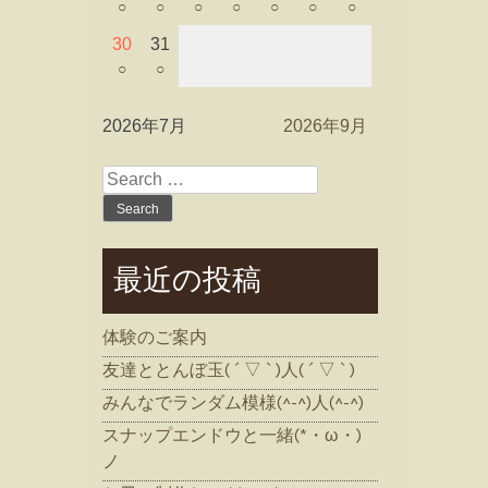
○
○
○
○
○
○
○
30
31
○
○
2026年7月
2026年9月
Search
for:
最近の投稿
体験のご案内
友達ととんぼ玉( ´ ▽ ` )人( ´ ▽ ` )
みんなでランダム模様(^-^)人(^-^)
スナップエンドウと一緒(*・ω・)
ノ