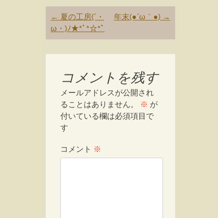
Post
←
夏の工房(´・
年末(●´ω｀●)
→
navigation
ω・)ﾉ★*ﾟ*☆*ﾟ
コメントを残す
メールアドレスが公開され
ることはありません。
※
が
付いている欄は必須項目で
す
コメント
※