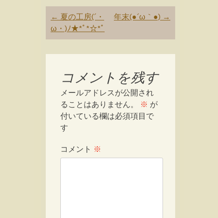
Post
←
夏の工房(´・
年末(●´ω｀●)
→
navigation
ω・)ﾉ★*ﾟ*☆*ﾟ
コメントを残す
メールアドレスが公開され
ることはありません。
※
が
付いている欄は必須項目で
す
コメント
※