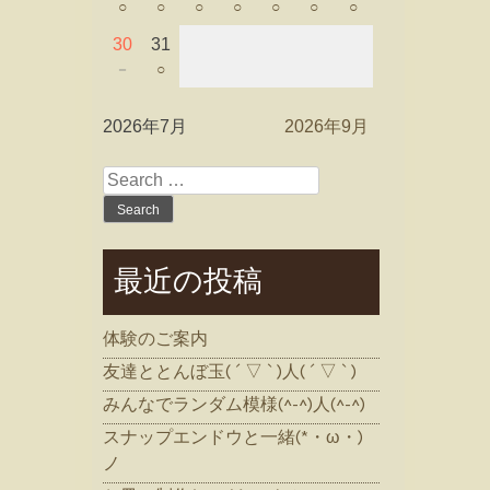
○
○
○
○
○
○
○
30
31
－
○
2026年7月
2026年9月
Search
for:
最近の投稿
体験のご案内
友達ととんぼ玉( ´ ▽ ` )人( ´ ▽ ` )
みんなでランダム模様(^-^)人(^-^)
スナップエンドウと一緒(*・ω・)
ノ