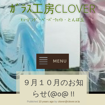
ｶﾞﾗｽ工房CLOVER
ﾋｭｰｼﾞﾝｸﾞ・ﾍﾟｰﾊﾟｰｳｪｲﾄ・とんぼ玉
MENU
Skip
９月１０月のお知
to
らせ(@o@ !!
content
Published
10 years ago
by
clover@clover.or.la