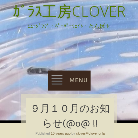
ｶﾞﾗｽ工房CLOVER
ﾋｭｰｼﾞﾝｸﾞ・ﾍﾟｰﾊﾟｰｳｪｲﾄ・とんぼ玉
MENU
Skip
９月１０月のお知
to
らせ(@o@ !!
content
Published
10 years ago
by
clover@clover.or.la