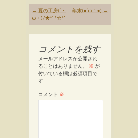
Post
←
夏の工房(´・
年末(●´ω｀●)
→
navigation
ω・)ﾉ★*ﾟ*☆*ﾟ
コメントを残す
メールアドレスが公開され
ることはありません。
※
が
付いている欄は必須項目で
す
コメント
※