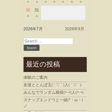
○
○
○
○
○
○
○
30
31
○
○
2026年7月
2026年9月
Search
for:
最近の投稿
体験のご案内
友達ととんぼ玉( ´ ▽ ` )人( ´ ▽ ` )
みんなでランダム模様(^-^)人(^-^)
スナップエンドウと一緒(*・ω・)
ノ