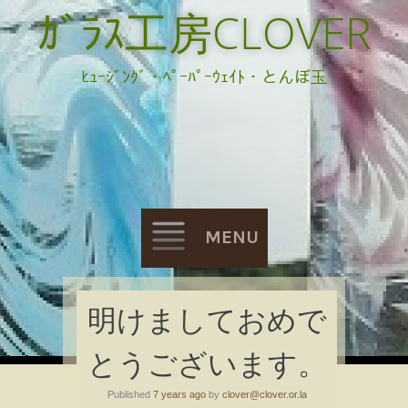
ｶﾞﾗｽ工房CLOVER
ﾋｭｰｼﾞﾝｸﾞ・ﾍﾟｰﾊﾟｰｳｪｲﾄ・とんぼ玉
MENU
Skip
明けましておめで
to
とうございます。
content
Published
7 years ago
by
clover@clover.or.la