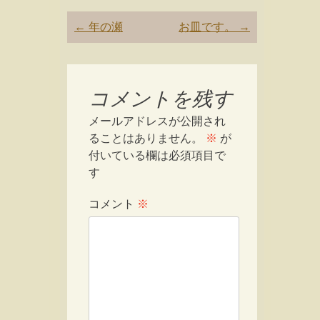
Post
←
年の瀬
お皿です。
→
navigation
コメントを残す
メールアドレスが公開され
ることはありません。
※
が
付いている欄は必須項目で
す
コメント
※