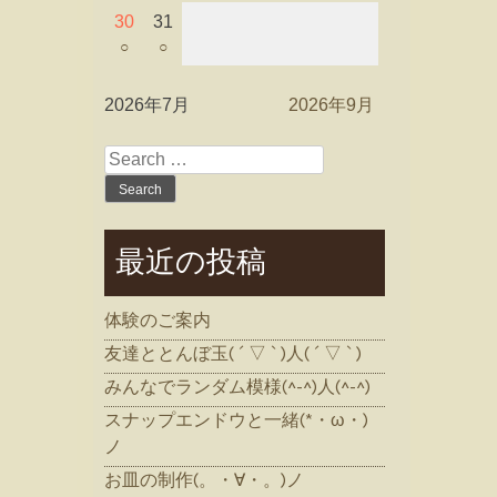
30
31
○
○
2026年7月
2026年9月
Search
for:
最近の投稿
体験のご案内
友達ととんぼ玉( ´ ▽ ` )人( ´ ▽ ` )
みんなでランダム模様(^-^)人(^-^)
スナップエンドウと一緒(*・ω・)
ノ
お皿の制作(。・∀・。)ノ