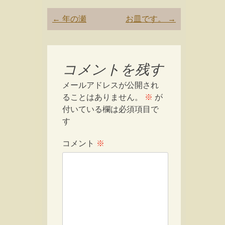
Post
←
年の瀬
お皿です。
→
navigation
コメントを残す
メールアドレスが公開され
ることはありません。
※
が
付いている欄は必須項目で
す
コメント
※