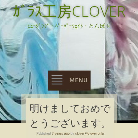
ｶﾞﾗｽ工房CLOVER
ﾋｭｰｼﾞﾝｸﾞ・ﾍﾟｰﾊﾟｰｳｪｲﾄ・とんぼ玉
MENU
Skip
明けましておめで
to
とうございます。
content
Published
7 years ago
by
clover@clover.or.la