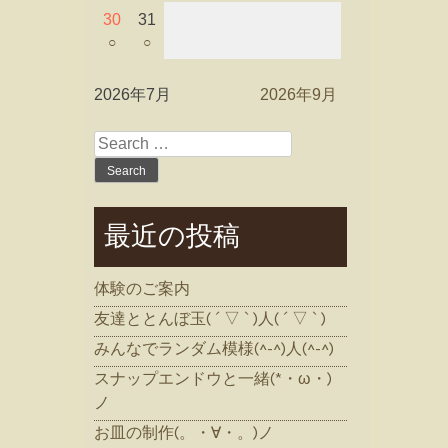
30
31
○
○
2026年7月
2026年9月
Search
for:
最近の投稿
体験のご案内
友達ととんぼ玉( ´ ▽ ` )人( ´ ▽ ` )
みんなでランダム模様(^-^)人(^-^)
スナップエンドウと一緒(*・ω・)
ノ
お皿の制作(。・∀・。)ノ