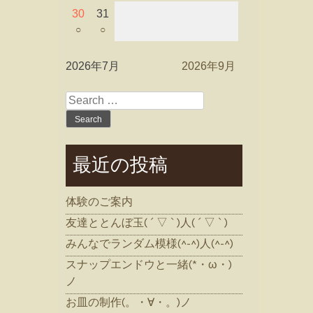
30
31
○
○
2026年7月
2026年9月
Search
for:
最近の投稿
体験のご案内
友達ととんぼ玉( ´ ▽ ` )人( ´ ▽ ` )
みんなでランダム模様(^-^)人(^-^)
スナップエンドウと一緒(*・ω・)
ノ
お皿の制作(。・∀・。)ノ