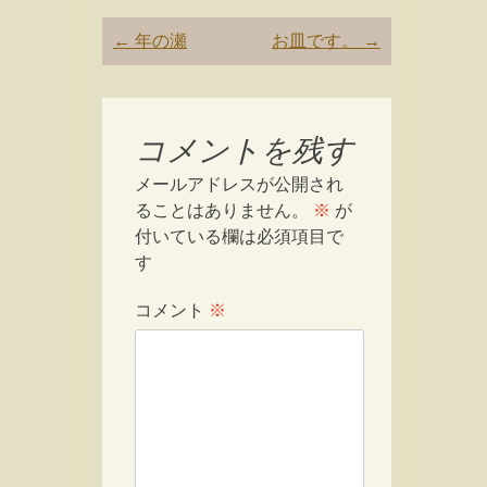
Post
←
年の瀬
お皿です。
→
navigation
コメントを残す
メールアドレスが公開され
ることはありません。
※
が
付いている欄は必須項目で
す
コメント
※