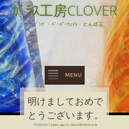
ｶﾞﾗｽ工房CLOVER
ﾋｭｰｼﾞﾝｸﾞ・ﾍﾟｰﾊﾟｰｳｪｲﾄ・とんぼ玉
MENU
Skip
明けましておめで
to
とうございます。
content
Published
7 years ago
by
clover@clover.or.la