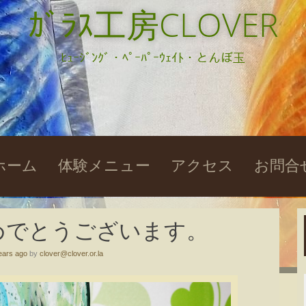
ｶﾞﾗｽ工房CLOVER
ﾋｭｰｼﾞﾝｸﾞ・ﾍﾟｰﾊﾟｰｳｪｲﾄ・とんぼ玉
kip
ホーム
体験メニュー
アクセス
お問合
o
ontent
めでとうございます。
ears ago
by
clover@clover.or.la