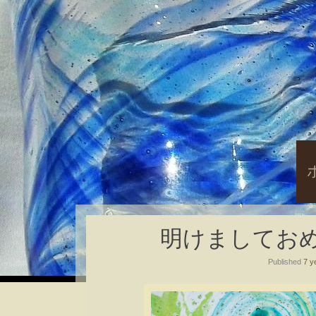
S
t
c
明けましてお
Published
7 y