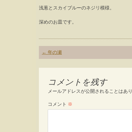
浅葱とスカイブルーのネジリ模様。
深めのお皿です。
Post
←
年の瀬
navigation
コメントを残す
メールアドレスが公開されることはあ
コメント
※