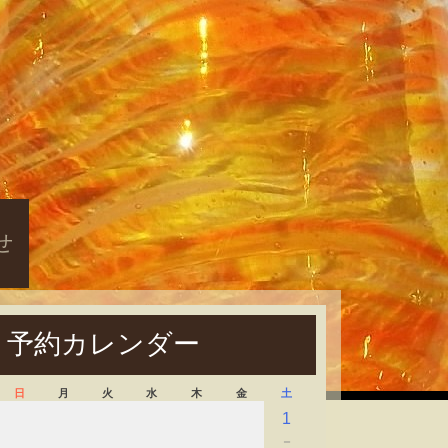
せ
予約カレンダー
日
月
火
水
木
金
土
1
－