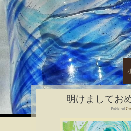
S
t
c
明けましてお
Published
7 y