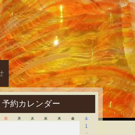
せ
予約カレンダー
日
月
火
水
木
金
土
1
－