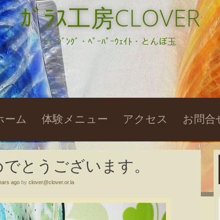
ｶﾞﾗｽ工房CLOVER
ﾋｭｰｼﾞﾝｸﾞ・ﾍﾟｰﾊﾟｰｳｪｲﾄ・とんぼ玉
kip
ホーム
体験メニュー
アクセス
お問合
o
ontent
めでとうございます。
ears ago
by
clover@clover.or.la