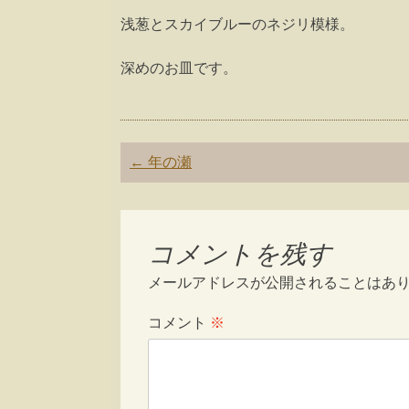
浅葱とスカイブルーのネジリ模様。
深めのお皿です。
Post
←
年の瀬
navigation
コメントを残す
メールアドレスが公開されることはあ
コメント
※