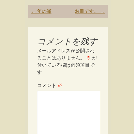
Post
←
年の瀬
お皿です。
→
navigation
コメントを残す
メールアドレスが公開され
ることはありません。
※
が
付いている欄は必須項目で
す
コメント
※