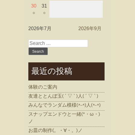
30
31
○
○
2026年7月
2026年9月
Search
for:
最近の投稿
体験のご案内
友達ととんぼ玉( ´ ▽ ` )人( ´ ▽ ` )
みんなでランダム模様(^-^)人(^-^)
スナップエンドウと一緒(*・ω・)
ノ
お皿の制作(。・∀・。)ノ