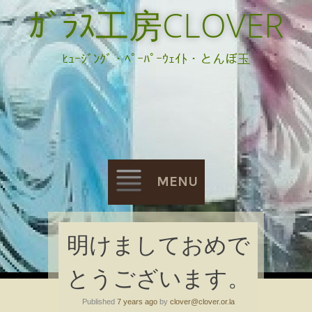
ｶﾞﾗｽ工房CLOVER
ﾋｭｰｼﾞﾝｸﾞ・ﾍﾟｰﾊﾟｰｳｪｲﾄ・とんぼ玉
MENU
Skip
明けましておめで
to
とうございます。
content
Published
7 years ago
by
clover@clover.or.la