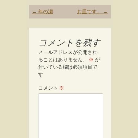
Post
←
年の瀬
お皿です。
→
navigation
コメントを残す
メールアドレスが公開され
ることはありません。
※
が
付いている欄は必須項目で
す
コメント
※