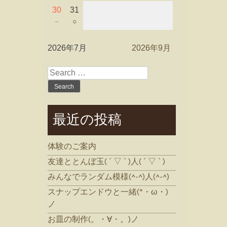
30
31
－
○
2026年7月
2026年9月
Search
for:
最近の投稿
体験のご案内
友達ととんぼ玉( ´ ▽ ` )人( ´ ▽ ` )
みんなでランダム模様(^-^)人(^-^)
スナップエンドウと一緒(*・ω・)
ノ
お皿の制作(。・∀・。)ノ