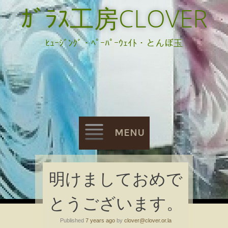
ｶﾞﾗｽ工房CLOVER
ﾋｭｰｼﾞﾝｸﾞ・ﾍﾟｰﾊﾟｰｳｪｲﾄ・とんぼ玉
MENU
Skip
明けましておめで
to
とうございます。
content
Published
7 years ago
by
clover@clover.or.la