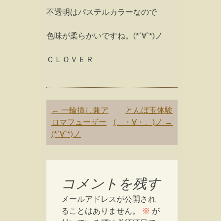
不透明はパステルカラーなので
色味が柔らかいですね。(*´∀`*)ノ
ＣＬＯＶＥＲ
Post
←
一輪挿し兼ア
とんぼ玉体験
navigation
ロマフューザー
(。・∀・。)ノ
→
(*´∀`*)ノ
コメントを残す
メールアドレスが公開され
ることはありません。
※
が