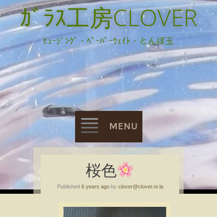
ｶﾞﾗｽ工房CLOVER
ﾋｭｰｼﾞﾝｸﾞ・ﾍﾟｰﾊﾟｰｳｪｲﾄ・とんぼ玉
MENU
Skip
桜色
to
Published
6 years ago
by
clover@clover.or.la
content