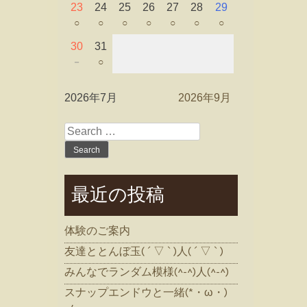
23
24
25
26
27
28
29
○
○
○
○
○
○
○
30
31
－
○
2026年7月
2026年9月
Search
for:
最近の投稿
体験のご案内
友達ととんぼ玉( ´ ▽ ` )人( ´ ▽ ` )
みんなでランダム模様(^-^)人(^-^)
スナップエンドウと一緒(*・ω・)