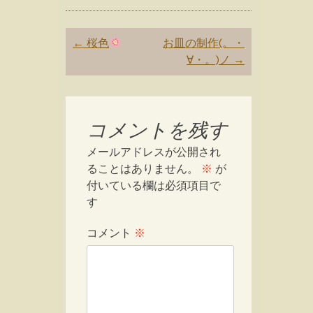
Post
←
桜色
お皿の制作(。・
navigation
∀・。)ノ
→
コメントを残す
メールアドレスが公開され
ることはありません。
※
が
付いている欄は必須項目で
す
コメント
※