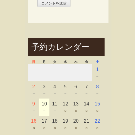
予約カレンダー
日
月
火
水
木
金
土
1
－
2
3
4
5
6
7
8
－
－
－
－
－
－
－
9
10
11
12
13
14
15
－
－
－
○
○
○
○
16
17
18
19
20
21
22
○
○
○
○
○
○
○