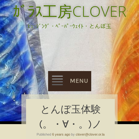
ｶﾞﾗｽ工房CLOVER
ﾋｭｰｼﾞﾝｸﾞ・ﾍﾟｰﾊﾟｰｳｪｲﾄ・とんぼ玉
MENU
Skip
とんぼ玉体験
to
(。・∀・。)ノ
content
Published
6 years ago
by
clover@clover.or.la