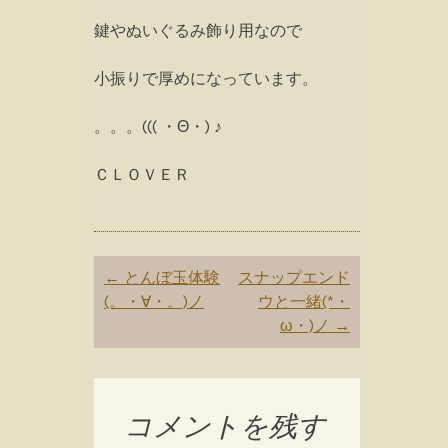
鍵やぬいぐるみ飾り用なので
小振りで厚めになっています。
。。。((( ・Θ・) ♪
ＣＬＯＶＥＲ
Post
←
とんぼ玉体験
スナップエンド
navigation
(。・∀・。)ノ
ウと一緒(*・
ω・)ノ
→
コメントを残す