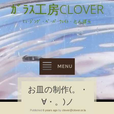
ｶﾞﾗｽ工房CLOVER
ﾋｭｰｼﾞﾝｸﾞ・ﾍﾟｰﾊﾟｰｳｪｲﾄ・とんぼ玉
MENU
Skip
お皿の制作(。・
to
∀・。)ノ
content
Published
6 years ago
by
clover@clover.or.la