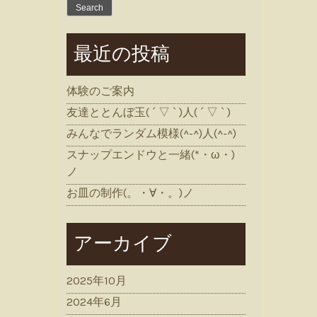
for:
最近の投稿
体験のご案内
友達ととんぼ玉( ´ ▽ ` )人( ´ ▽ ` )
みんなでランダム模様(^-^)人(^-^)
スナップエンドウと一緒(*・ω・)
ノ
お皿の制作(。・∀・。)ノ
アーカイブ
2025年10月
2024年6月