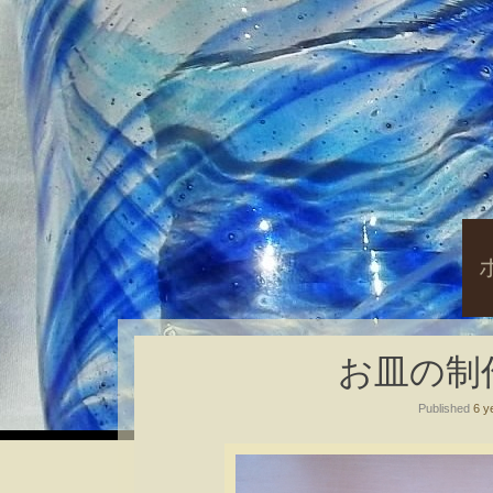
S
t
c
お皿の制作
Published
6 y