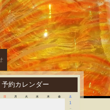
せ
予約カレンダー
日
月
火
水
木
金
土
1
－