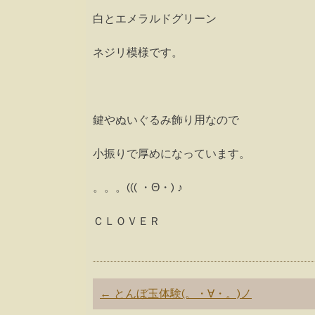
白とエメラルドグリーン
ネジリ模様です。
鍵やぬいぐるみ飾り用なので
小振りで厚めになっています。
。。。((( ・Θ・) ♪
ＣＬＯＶＥＲ
Post
←
とんぼ玉体験(。・∀・。)ノ
navigation