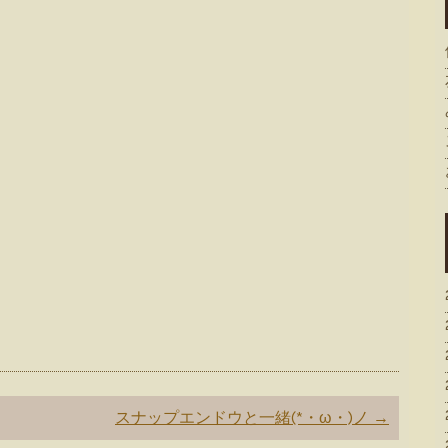
スナップエンドウと一緒(*・ω・)ノ
→