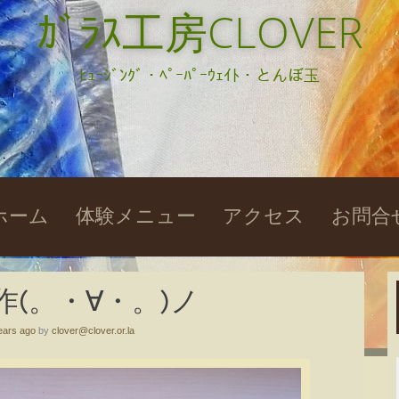
ｶﾞﾗｽ工房CLOVER
ﾋｭｰｼﾞﾝｸﾞ・ﾍﾟｰﾊﾟｰｳｪｲﾄ・とんぼ玉
kip
ホーム
体験メニュー
アクセス
お問合
o
ontent
(。・∀・。)ノ
ears ago
by
clover@clover.or.la