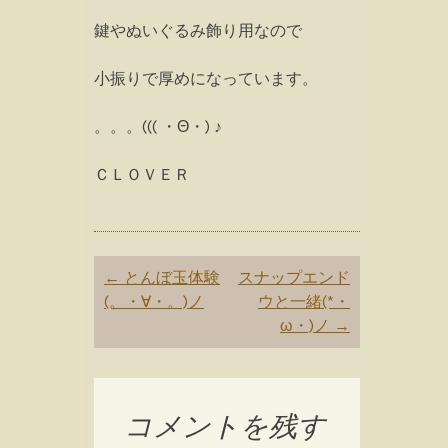
鍵やぬいぐるみ飾り用なので
小振りで厚めになっています。
。。。((( ・Θ・) ♪
ＣＬＯＶＥＲ
Post
←
とんぼ玉体験
スナップエンド
navigation
(。・∀・。)ノ
ウと一緒(*・
ω・)ノ
→
コメントを残す