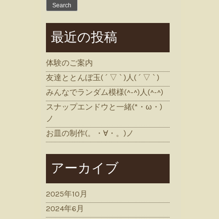
for:
最近の投稿
体験のご案内
友達ととんぼ玉( ´ ▽ ` )人( ´ ▽ ` )
みんなでランダム模様(^-^)人(^-^)
スナップエンドウと一緒(*・ω・)
ノ
お皿の制作(。・∀・。)ノ
アーカイブ
2025年10月
2024年6月