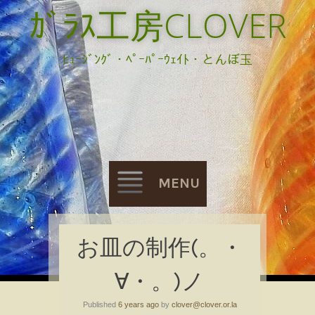
ｶﾞﾗｽ工房CLOVER
ﾋｭｰｼﾞﾝｸﾞ・ﾍﾟｰﾊﾟｰｳｪｲﾄ・とんぼ玉
MENU
Skip
お皿の制作(。・
to
∀・。)ノ
content
Published
6 years ago
by
clover@clover.or.la