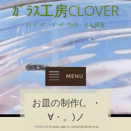
ｶﾞﾗｽ工房CLOVER
ﾋｭｰｼﾞﾝｸﾞ・ﾍﾟｰﾊﾟｰｳｪｲﾄ・とんぼ玉
MENU
Skip
お皿の制作(。・
to
∀・。)ノ
content
Published
6 years ago
by
clover@clover.or.la