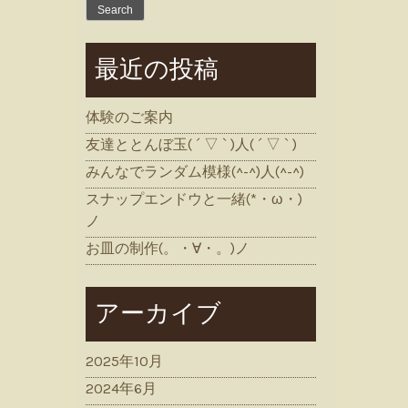
for:
最近の投稿
体験のご案内
友達ととんぼ玉( ´ ▽ ` )人( ´ ▽ ` )
みんなでランダム模様(^-^)人(^-^)
スナップエンドウと一緒(*・ω・)
ノ
お皿の制作(。・∀・。)ノ
アーカイブ
2025年10月
2024年6月