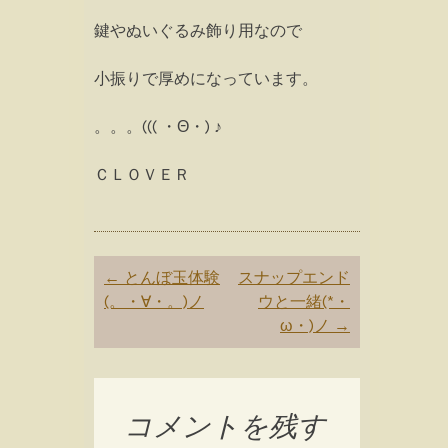
鍵やぬいぐるみ飾り用なので
小振りで厚めになっています。
。。。((( ・Θ・) ♪
ＣＬＯＶＥＲ
Post
←
とんぼ玉体験
スナップエンド
navigation
(。・∀・。)ノ
ウと一緒(*・
ω・)ノ
→
コメントを残す