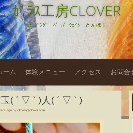
ｶﾞﾗｽ工房CLOVER
ﾋｭｰｼﾞﾝｸﾞ・ﾍﾟｰﾊﾟｰｳｪｲﾄ・とんぼ玉
kip
ホーム
体験メニュー
アクセス
お問合
o
ontent
 ▽ ` )人( ´ ▽ ` )
ears ago
by
clover@clover.or.la