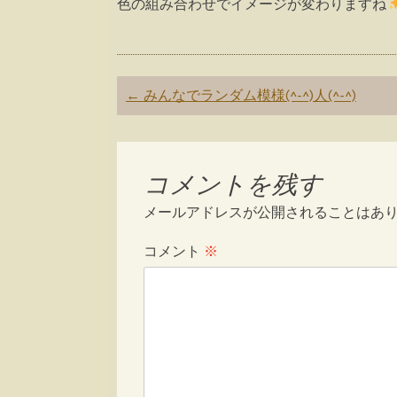
色の組み合わせでイメージが変わりますね
Post
←
みんなでランダム模様(^-^)人(^-^)
navigation
コメントを残す
メールアドレスが公開されることはあ
コメント
※