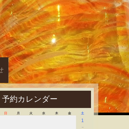
せ
予約カレンダー
日
月
火
水
木
金
土
1
－