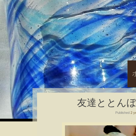
S
t
c
友達ととんぼ玉( ´
Published
2 y