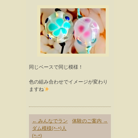
同じベースで同じ模様！
色の組み合わせでイメージが変わり
ますね
Post
←
みんなでラン
体験のご案内
→
navigation
ダム模様(^-^)人
(^-^)