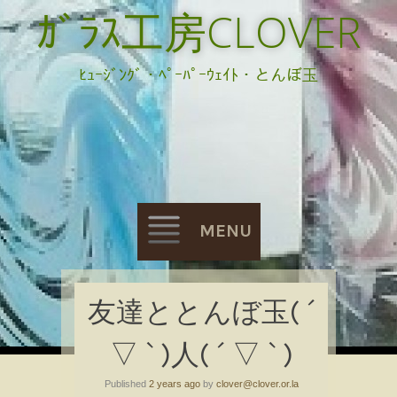
ｶﾞﾗｽ工房CLOVER
ﾋｭｰｼﾞﾝｸﾞ・ﾍﾟｰﾊﾟｰｳｪｲﾄ・とんぼ玉
MENU
Skip
友達ととんぼ玉( ´
to
▽ ` )人( ´ ▽ ` )
content
Published
2 years ago
by
clover@clover.or.la