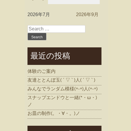
2026年7月
2026年9月
Search
for:
最近の投稿
体験のご案内
友達ととんぼ玉( ´ ▽ ` )人( ´ ▽ ` )
みんなでランダム模様(^-^)人(^-^)
スナップエンドウと一緒(*・ω・)
ノ
お皿の制作(。・∀・。)ノ