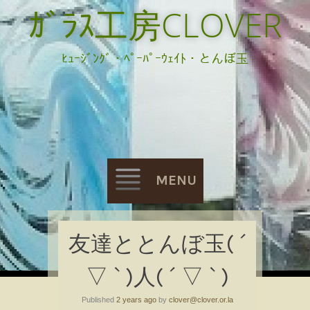
ｶﾞﾗｽ工房CLOVER
ﾋｭｰｼﾞﾝｸﾞ・ﾍﾟｰﾊﾟｰｳｪｲﾄ・とんぼ玉
MENU
Skip
友達ととんぼ玉( ´
to
▽ ` )人( ´ ▽ ` )
content
Published
2 years ago
by
clover@clover.or.la