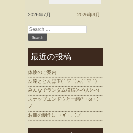
2026年7月
2026年9月
Search
for:
最近の投稿
体験のご案内
友達ととんぼ玉( ´ ▽ ` )人( ´ ▽ ` )
みんなでランダム模様(^-^)人(^-^)
スナップエンドウと一緒(*・ω・)
ノ
お皿の制作(。・∀・。)ノ