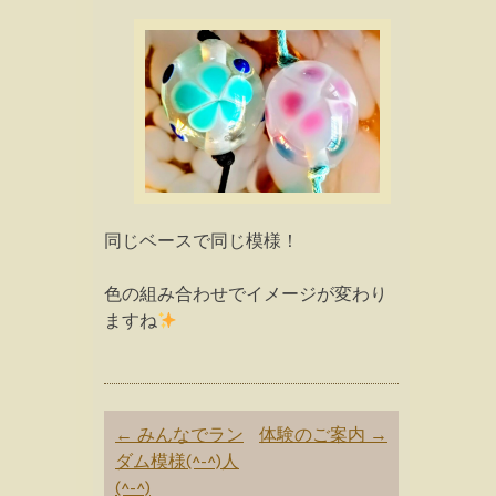
同じベースで同じ模様！
色の組み合わせでイメージが変わり
ますね
Post
←
みんなでラン
体験のご案内
→
navigation
ダム模様(^-^)人
(^-^)