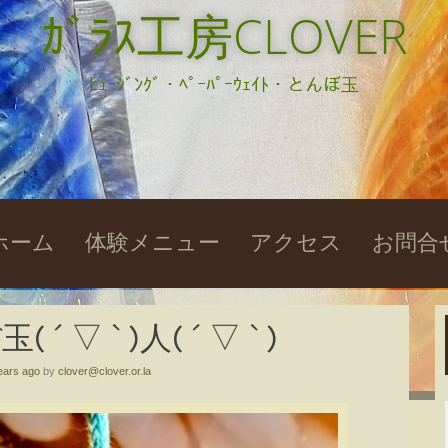
ｶﾞﾗｽ工房CLOVER
ﾋｭｰｼﾞﾝｸﾞ・ﾍﾟｰﾊﾟｰｳｪｲﾄ・とんぼ玉
kip
ホーム
体験メニュー
アクセス
お問合
o
ontent
 ▽ ` )人( ´ ▽ ` )
ears ago
by
clover@clover.or.la