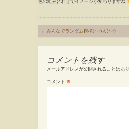
色の組み合わせでイメージが変わりますね
Post
←
みんなでランダム模様(^-^)人(^-^)
navigation
コメントを残す
メールアドレスが公開されることはあ
コメント
※