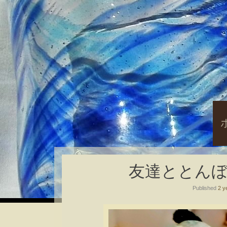
S
t
c
友達ととんぼ玉( ´
Published
2 y