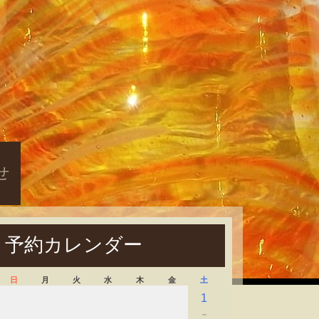
せ
予約カレンダー
日
月
火
水
木
金
土
1
－