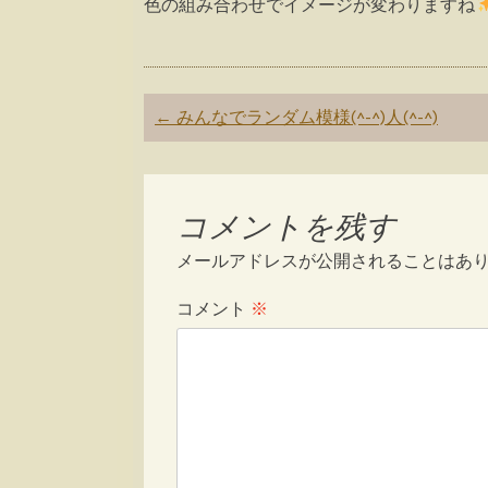
色の組み合わせでイメージが変わりますね
Post
←
みんなでランダム模様(^-^)人(^-^)
navigation
コメントを残す
メールアドレスが公開されることはあ
コメント
※