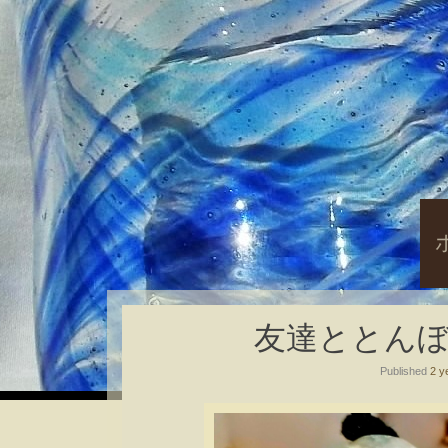
S
t
c
友達ととんぼ玉( ´
Published
2 y