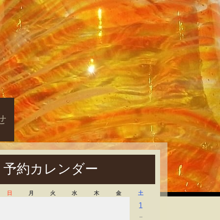
せ
予約カレンダー
日
月
火
水
木
金
土
1
－