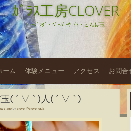
ｶﾞﾗｽ工房CLOVER
ﾋｭｰｼﾞﾝｸﾞ・ﾍﾟｰﾊﾟｰｳｪｲﾄ・とんぼ玉
kip
ホーム
体験メニュー
アクセス
お問合
o
ontent
 ▽ ` )人( ´ ▽ ` )
ears ago
by
clover@clover.or.la