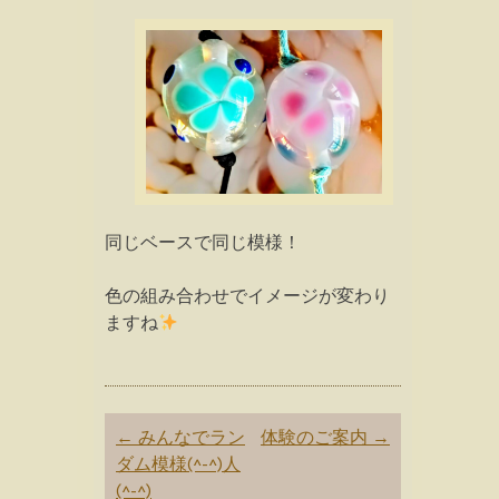
同じベースで同じ模様！
色の組み合わせでイメージが変わり
ますね
Post
←
みんなでラン
体験のご案内
→
navigation
ダム模様(^-^)人
(^-^)