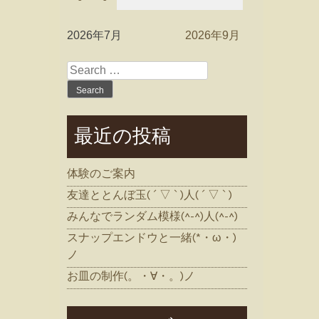
2026年7月
2026年9月
Search
for:
最近の投稿
体験のご案内
友達ととんぼ玉( ´ ▽ ` )人( ´ ▽ ` )
みんなでランダム模様(^-^)人(^-^)
スナップエンドウと一緒(*・ω・)
ノ
お皿の制作(。・∀・。)ノ