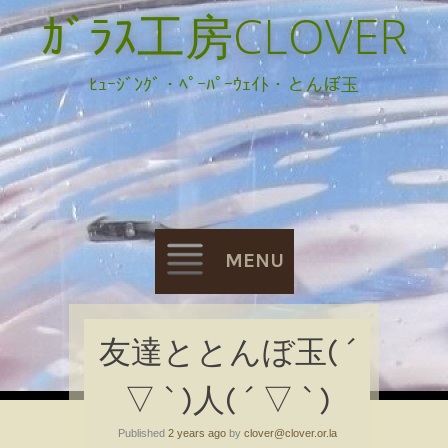
ｶﾞﾗｽ工房CLOVER
ﾋｭｰｼﾞﾝｸﾞ・ﾍﾟｰﾊﾟｰｳｪｲﾄ・とんぼ玉
MENU
Skip
友達ととんぼ玉( ´
to
▽ ` )人( ´ ▽ ` )
content
Published
2 years ago
by
clover@clover.or.la