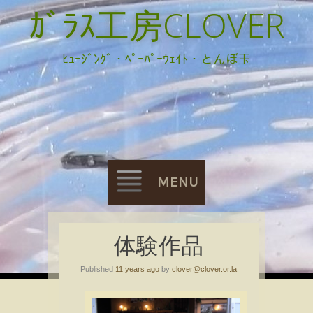
ｶﾞﾗｽ工房CLOVER
ﾋｭｰｼﾞﾝｸﾞ・ﾍﾟｰﾊﾟｰｳｪｲﾄ・とんぼ玉
MENU
Skip
体験作品
to
Published
11 years ago
by
clover@clover.or.la
content