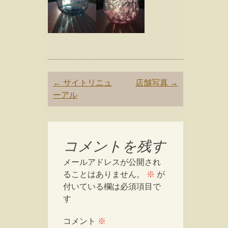
Post
←
サイトリニュ
店舗写真
→
navigation
ーアル
コメントを残す
メールアドレスが公開され
ることはありません。
※
が
付いている欄は必須項目で
す
コメント
※