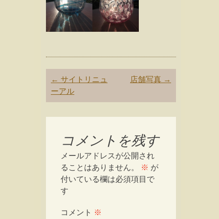
Post
←
サイトリニュ
店舗写真
→
navigation
ーアル
コメントを残す
メールアドレスが公開され
ることはありません。
※
が
付いている欄は必須項目で
す
コメント
※