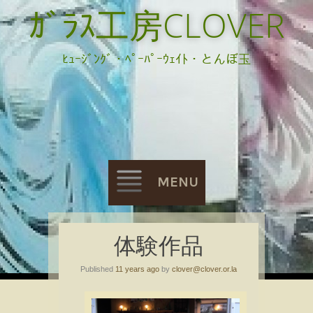
ｶﾞﾗｽ工房CLOVER
ﾋｭｰｼﾞﾝｸﾞ・ﾍﾟｰﾊﾟｰｳｪｲﾄ・とんぼ玉
MENU
Skip
体験作品
to
Published
11 years ago
by
clover@clover.or.la
content