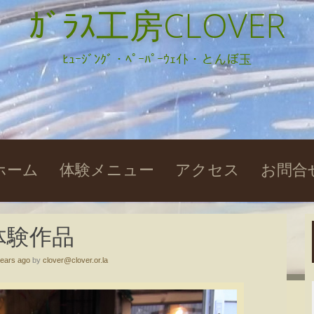
ｶﾞﾗｽ工房CLOVER
ﾋｭｰｼﾞﾝｸﾞ・ﾍﾟｰﾊﾟｰｳｪｲﾄ・とんぼ玉
kip
ホーム
体験メニュー
アクセス
お問合
o
ontent
体験作品
years ago
by
clover@clover.or.la