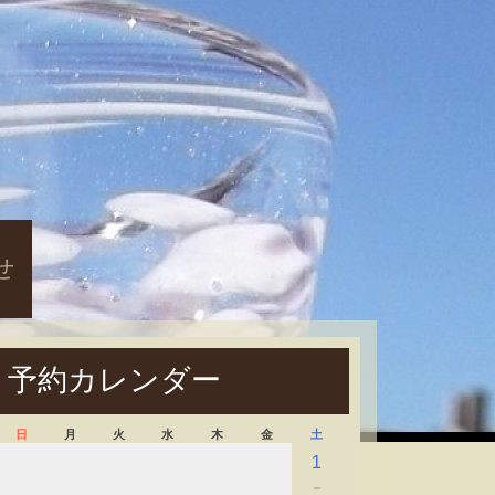
せ
予約カレンダー
日
月
火
水
木
金
土
1
－