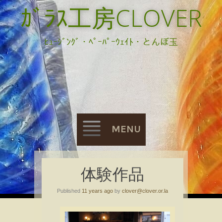
ｶﾞﾗｽ工房CLOVER
ﾋｭｰｼﾞﾝｸﾞ・ﾍﾟｰﾊﾟｰｳｪｲﾄ・とんぼ玉
MENU
Skip
体験作品
to
Published
11 years ago
by
clover@clover.or.la
content