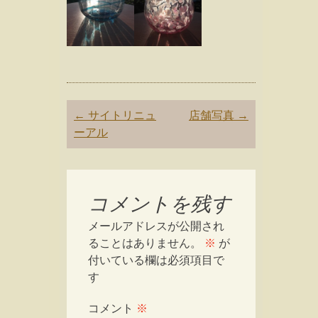
Post
←
サイトリニュ
店舗写真
→
navigation
ーアル
コメントを残す
メールアドレスが公開され
ることはありません。
※
が
付いている欄は必須項目で
す
コメント
※