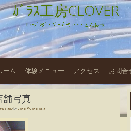
ｶﾞﾗｽ工房CLOVER
ﾋｭｰｼﾞﾝｸﾞ・ﾍﾟｰﾊﾟｰｳｪｲﾄ・とんぼ玉
kip
ホーム
体験メニュー
アクセス
お問合
o
ontent
店舗写真
years ago
by
clover@clover.or.la