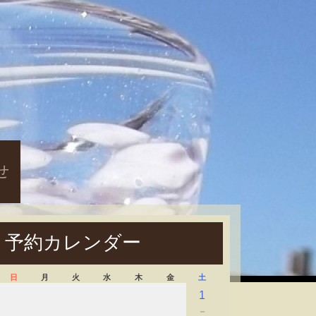
せ
予約カレンダー
日
月
火
水
木
金
土
1
－