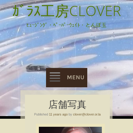
ｶﾞﾗｽ工房CLOVER
ﾋｭｰｼﾞﾝｸﾞ・ﾍﾟｰﾊﾟｰｳｪｲﾄ・とんぼ玉
MENU
Skip
店舗写真
to
Published
11 years ago
by
clover@clover.or.la
content