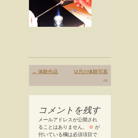
Post
←
体験作品
12月の体験写真
navigation
→
コメントを残す
メールアドレスが公開され
ることはありません。
※
が
付いている欄は必須項目で