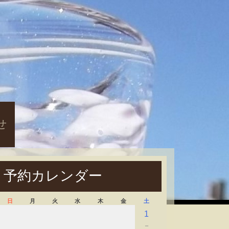
せ
予約カレンダー
日
月
火
水
木
金
土
1
－