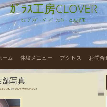
ｶﾞﾗｽ工房CLOVER
ﾋｭｰｼﾞﾝｸﾞ・ﾍﾟｰﾊﾟｰｳｪｲﾄ・とんぼ玉
kip
ホーム
体験メニュー
アクセス
お問合
o
ontent
店舗写真
years ago
by
clover@clover.or.la