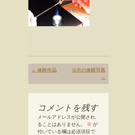
Post
←
体験作品
12月の体験写真
navigation
→
コメントを残す
メールアドレスが公開され
ることはありません。
※
が
付いている欄は必須項目で