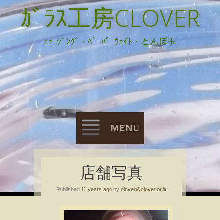
ｶﾞﾗｽ工房CLOVER
ﾋｭｰｼﾞﾝｸﾞ・ﾍﾟｰﾊﾟｰｳｪｲﾄ・とんぼ玉
MENU
Skip
店舗写真
to
Published
11 years ago
by
clover@clover.or.la
content